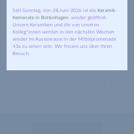
Seit Sonntag, den 28.Juni 2026 ist die
Keramik-
Kemenate in Boltenhagen
wieder geöffnet.
DAS MÄNTELCHEN FÜR UNSERE
Unsere Keramiken und die von unseren
Kolleg*innen werden in den nächsten Wochen
SCHRIFTBECHER
wieder im Aussenraum in der Mittelpromenade
Extra für unsere Schriftbecher
43a zu sehen sein. Wir freuen uns über Ihren
Besuch.
NEWSÜBERSICHT
NEWSLETTER