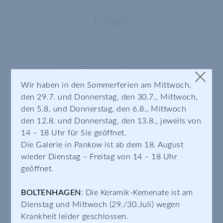
NEWS
BOLTENHAGEN 2026
×
Ende Juni 2026 wird unsere kleine Außen-Galerie
Wir haben in den Sommerferien am Mittwoch,
in Boltenhagen an der Ostsee wieder geöffnet sein.
den 29.7. und Donnerstag, den 30.7., Mittwoch,
den 5.8. und Donnerstag, den 6.8., Mittwoch
den 12.8. und Donnerstag, den 13.8., jeweils von
14 – 18 Uhr für Sie geöffnet.
Die Galerie in Pankow ist ab dem 18. August
wieder Dienstag – Freitag von 14 – 18 Uhr
SCHRIFTBECHER ZUM LEIHEN
geöffnet.
… für eine entspannte Party ohne Becher-
BOLTENHAGEN
: Die Keramik-Kemenate ist am
Verwechslungen.
Dienstag und Mittwoch (29./30.Juli) wegen
Krankheit leider geschlossen.