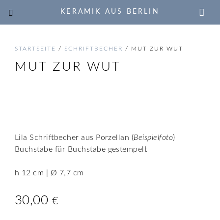
KERAMIK AUS BERLIN
STARTSEITE
/
SCHRIFTBECHER
/ MUT ZUR WUT
MUT ZUR WUT
🔍
Lila Schriftbecher aus Porzellan (
Beispielfoto
)
Buchstabe für Buchstabe gestempelt
h 12 cm | Ø 7,7 cm
30,00
€