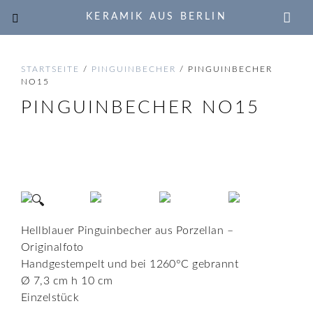
KERAMIK AUS BERLIN
STARTSEITE
/
PINGUINBECHER
/ PINGUINBECHER
NO15
PINGUINBECHER NO15
🔍
Hellblauer Pinguinbecher aus Porzellan –
Originalfoto
Handgestempelt und bei 1260°C gebrannt
Ø 7,3 cm h 10 cm
Einzelstück