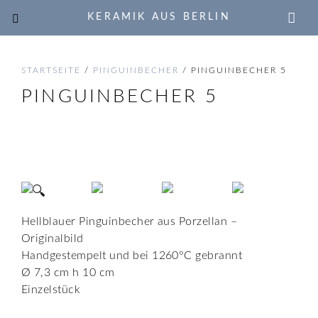
KERAMIK AUS BERLIN
STARTSEITE
/
PINGUINBECHER
/ PINGUINBECHER 5
PINGUINBECHER 5
🔍
Hellblauer Pinguinbecher aus Porzellan –
Originalbild
Handgestempelt und bei 1260°C gebrannt
Ø 7,3 cm h 10 cm
Einzelstück