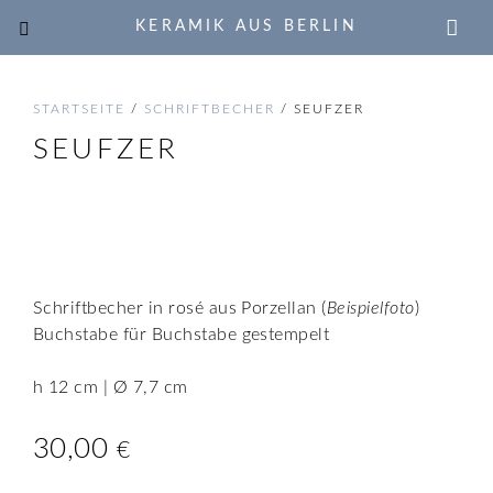
KERAMIK AUS BERLIN
STARTSEITE
/
SCHRIFTBECHER
/ SEUFZER
SEUFZER
🔍
Schriftbecher in rosé aus Porzellan (
Beispielfoto
)
Buchstabe für Buchstabe gestempelt
h 12 cm | Ø 7,7 cm
30,00
€