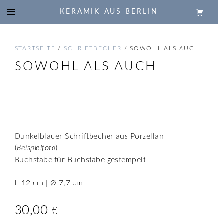
KERAMIK AUS BERLIN
STARTSEITE
/
SCHRIFTBECHER
/ SOWOHL ALS AUCH
SOWOHL ALS AUCH
🔍
Dunkelblauer Schriftbecher aus Porzellan
(
Beispielfoto
)
Buchstabe für Buchstabe gestempelt
h 12 cm | Ø 7,7 cm
30,00
€