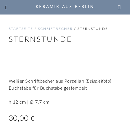
KERAMIK AUS BERLIN
STARTSEITE
/
SCHRIFTBECHER
/ STERNSTUNDE
STERNSTUNDE
🔍
Weißer Schriftbecher aus Porzellan (
Beispielfoto
)
Buchstabe für Buchstabe gestempelt
h 12 cm | Ø 7,7 cm
30,00
€