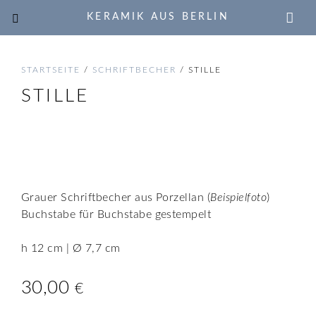
KERAMIK AUS BERLIN
STARTSEITE
/
SCHRIFTBECHER
/ STILLE
STILLE
🔍
Grauer Schriftbecher aus Porzellan (
Beispielfoto
)
Buchstabe für Buchstabe gestempelt
h 12 cm | Ø 7,7 cm
30,00
€